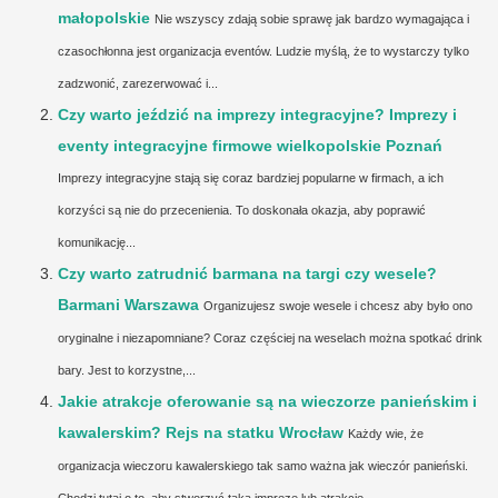
małopolskie
Nie wszyscy zdają sobie sprawę jak bardzo wymagająca i
czasochłonna jest organizacja eventów. Ludzie myślą, że to wystarczy tylko
zadzwonić, zarezerwować i...
Czy warto jeździć na imprezy integracyjne? Imprezy i
eventy integracyjne firmowe wielkopolskie Poznań
Imprezy integracyjne stają się coraz bardziej popularne w firmach, a ich
korzyści są nie do przecenienia. To doskonała okazja, aby poprawić
komunikację...
Czy warto zatrudnić barmana na targi czy wesele?
Barmani Warszawa
Organizujesz swoje wesele i chcesz aby było ono
oryginalne i niezapomniane? Coraz częściej na weselach można spotkać drink
bary. Jest to korzystne,...
Jakie atrakcje oferowanie są na wieczorze panieńskim i
kawalerskim? Rejs na statku Wrocław
Każdy wie, że
organizacja wieczoru kawalerskiego tak samo ważna jak wieczór panieński.
Chodzi tutaj o to, aby stworzyć taką imprezę lub atrakcje,...