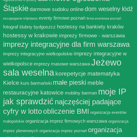
Śląskie
dom weselny łódź
darmowe sudoku online
eventy firmowe poznań
escapegame trójmiasto
firma eventowa poznań
hostessy na bankiety kraków
fotograf ślubny bydgoszcz
hostessy w krakowie
imprezy firmowe - warszawa
imprezy integracyjne dla firm warszawa
imprezy integracyjne w
imprezy integracyjne wielkopolskie
Jeżewo
wielkopolsce
imprezy masowe warszawa
sala weselna
korepetycje matematyka
małe pieski
Kielce
meble
kurs barmański
moje IP
restauracyjne katowice
mobilny barman
jak sprawdzić
najczęściej padające
cyfry w lotto
obliczenie BMI
organizacja eventów
organizacja imprez firmowych warszawa
małopolskie
organizacja
organizacja
imprez plenerowych
organizacja imprez poznań