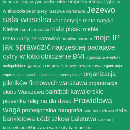
imprezy integracyjne w
imprezy integracyjne wielkopolskie
Jeżewo
wielkopolsce
imprezy masowe warszawa
sala weselna
korepetycje matematyka
małe pieski
Kielce
meble
kurs barmański
moje IP
restauracyjne katowice
mobilny barman
jak sprawdzić
najczęściej padające
cyfry w lotto
obliczenie BMI
organizacja eventów
organizacja imprez firmowych warszawa
małopolskie
organizacja
organizacja
imprez plenerowych
organizacja imprez poznań
pikników firmowych warszawa
organizacja
paintball kawalerskie
ślubu Warszawa
Prawidłowa
piosenka religijna dla dzieci
waga
sala
profesjonalna fotografia
sala bankietowa
bankietowa Łódź
szkoła baletowa
szukam
korepetytora Warszawa
warsztaty barmańskie