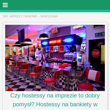
TAG:
IMPREZY FIRMOWE – WARSZAWA
Czy hostessy na imprezie to dobry
pomysł? Hostessy na bankiety w