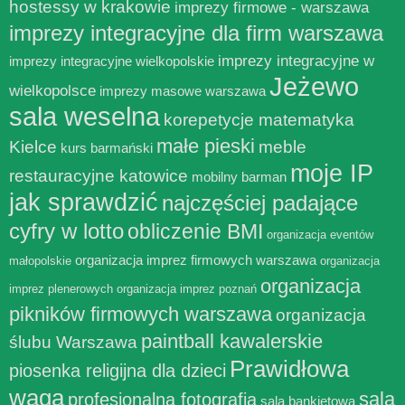
hostessy w krakowie
imprezy firmowe - warszawa
imprezy integracyjne dla firm warszawa
imprezy integracyjne w
imprezy integracyjne wielkopolskie
Jeżewo
wielkopolsce
imprezy masowe warszawa
sala weselna
korepetycje matematyka
małe pieski
Kielce
meble
kurs barmański
moje IP
restauracyjne katowice
mobilny barman
jak sprawdzić
najczęściej padające
cyfry w lotto
obliczenie BMI
organizacja eventów
organizacja imprez firmowych warszawa
małopolskie
organizacja
organizacja
imprez plenerowych
organizacja imprez poznań
pikników firmowych warszawa
organizacja
paintball kawalerskie
ślubu Warszawa
Prawidłowa
piosenka religijna dla dzieci
waga
sala
profesjonalna fotografia
sala bankietowa