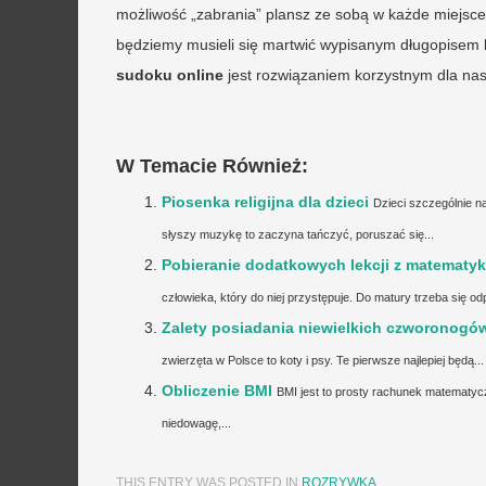
możliwość „zabrania” plansz ze sobą w każde miejsc
będziemy musieli się martwić wypisanym długopisem l
sudoku online
jest rozwiązaniem korzystnym dla nas
W Temacie Również:
Piosenka religijna dla dzieci
Dzieci szczególnie na
słyszy muzykę to zaczyna tańczyć, poruszać się...
Pobieranie dodatkowych lekcji z matematyk
człowieka, który do niej przystępuje. Do matury trzeba się o
Zalety posiadania niewielkich czworonogó
zwierzęta w Polsce to koty i psy. Te pierwsze najlepiej będą...
Obliczenie BMI
BMI jest to prosty rachunek matematyc
niedowagę,...
THIS ENTRY WAS POSTED IN
ROZRYWKA
.