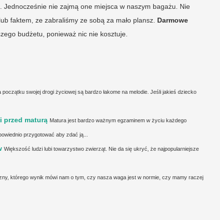
e. Jednocześnie nie zajmą one miejsca w naszym bagażu. Nie
ub faktem, ze zabraliśmy ze sobą za mało plansz.
Darmowe
zego budżetu, ponieważ nic nie kosztuje.
 początku swojej drogi życiowej są bardzo łakome na melodie. Jeśli jakieś dziecko
i przed maturą
Matura jest bardzo ważnym egzaminem w życiu każdego
dpowiednio przygotować aby zdać ją...
w
Większość ludzi lubi towarzystwo zwierząt. Nie da się ukryć, że najpopularniejsze
zny, którego wynik mówi nam o tym, czy nasza waga jest w normie, czy mamy raczej